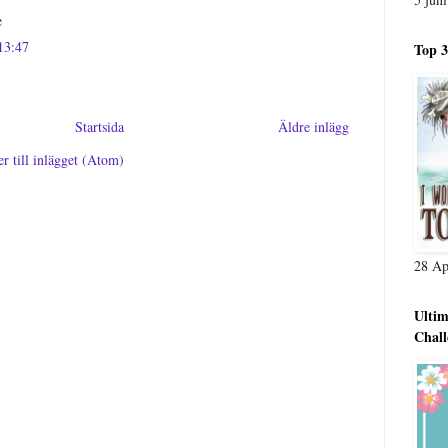
e
 13:47
Top 3
Startsida
Äldre inlägg
 till inlägget (Atom)
28 Ap
Ultim
Chall