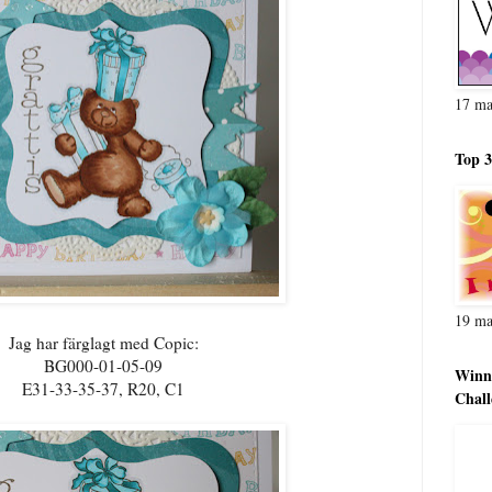
17 ma
Top 3
19 ma
Jag har färglagt med Copic:
BG000-01-05-09
Winne
E31-33-35-37, R20, C1
Chall