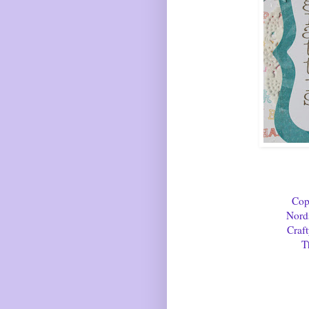
Cop
Nord
Craf
T