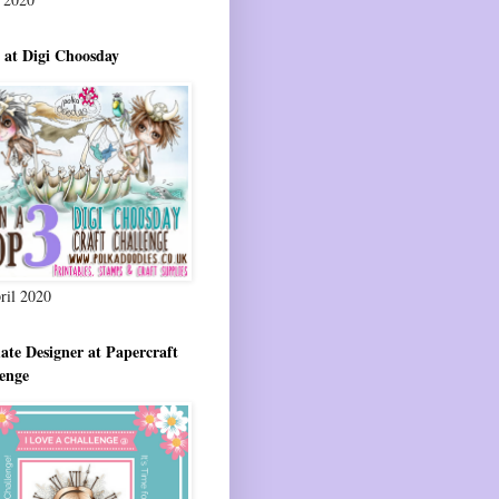
 at Digi Choosday
ril 2020
ate Designer at Papercraft
enge