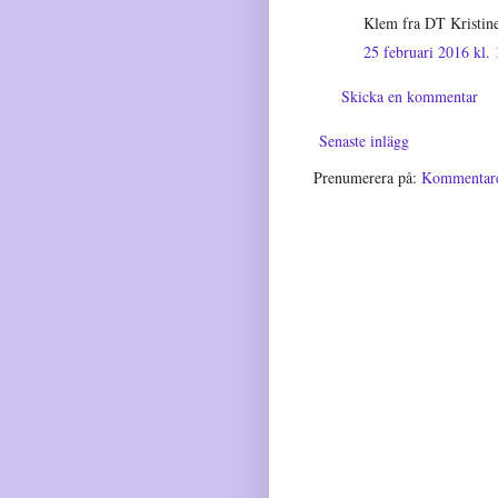
Klem fra DT Kristin
25 februari 2016 kl.
Skicka en kommentar
Senaste inlägg
Prenumerera på:
Kommentarer