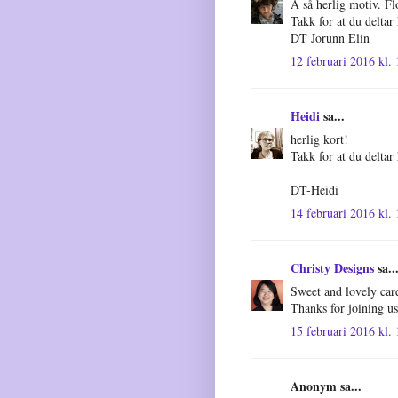
Å så herlig motiv. Flo
Takk for at du delta
DT Jorunn Elin
12 februari 2016 kl.
Heidi
sa...
herlig kort!
Takk for at du delta
DT-Heidi
14 februari 2016 kl.
Christy Designs
sa..
Sweet and lovely car
Thanks for joining us
15 februari 2016 kl.
Anonym sa...