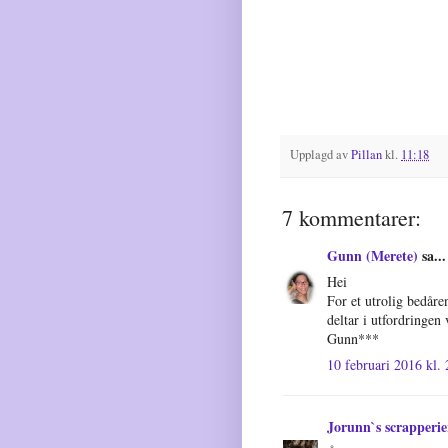
Upplagd av
Pillan
kl.
11:18
7 kommentarer:
Gunn (Merete)
sa...
Hei
For et utrolig bedåre
deltar i utfordringe
Gunn***
10 februari 2016 kl.
Jorunn`s scrapperie