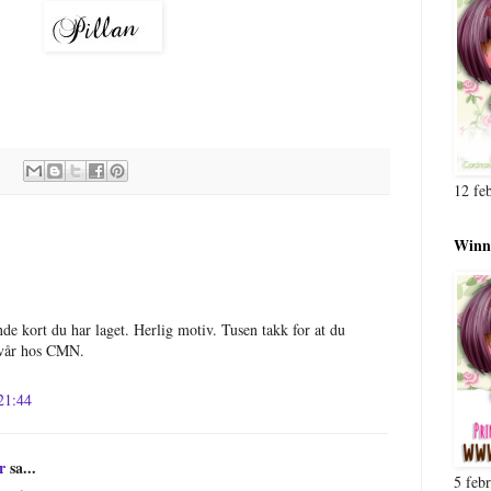
12 fe
Winne
nde kort du har laget. Herlig motiv. Tusen takk for at du
n vår hos CMN.
 21:44
r
sa...
5 feb