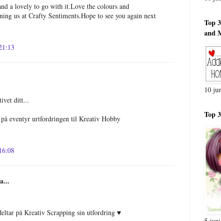
nd a lovely to go with it.Love the colours and
ning us at Crafty Sentiments.Hope to see you again next
Top 3
and 
 21:13
10 ju
vet ditt...
Top 3
 på eventyr urtfordringen til Kreativ Hobby
 16:08
a...
deltar på Kreativ Scrapping sin utfordring ♥
5 jun