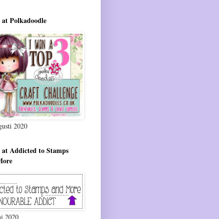
 at Polkadoodle
gusti 2020
 at Addicted to Stamps
More
ni 2020