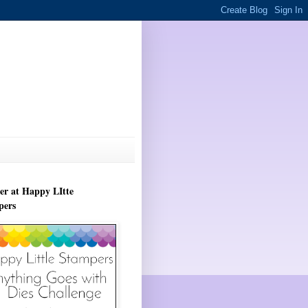
r at Happy LItte
pers