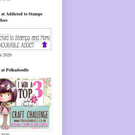
 at Addicted to Stamps
More
ni 2020
 at Polkadoodle
i 2020