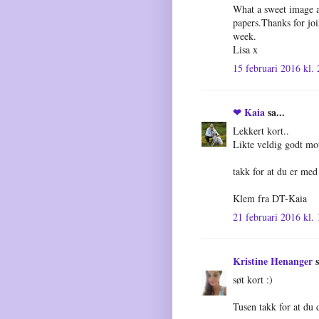
What a sweet image a
papers.Thanks for joi
week.
Lisa x
15 februari 2016 kl.
❤ Kaia
sa...
Lekkert kort..
Likte veldig godt moti
takk for at du er med
Klem fra DT-Kaia
21 februari 2016 kl.
Kristine Henanger
s
søt kort :)
Tusen takk for at du 