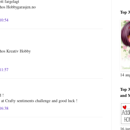
tt fargelagt
r hos Hobbygarasjen.no
Top 3
 10:54
r hos Kreativ Hobby
 11:57
14 au
.
Top 3
and 
d !
 at Crafty sentiments challenge and good luck !
 16:38
16 ju